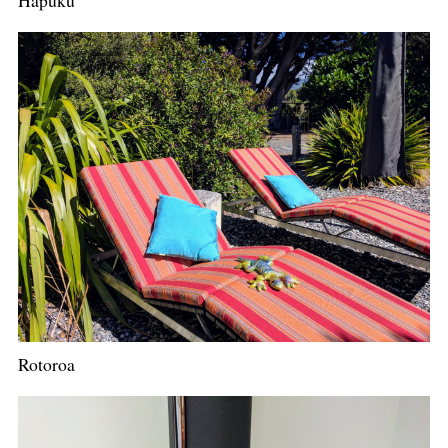
Hapuku
Rotoroa