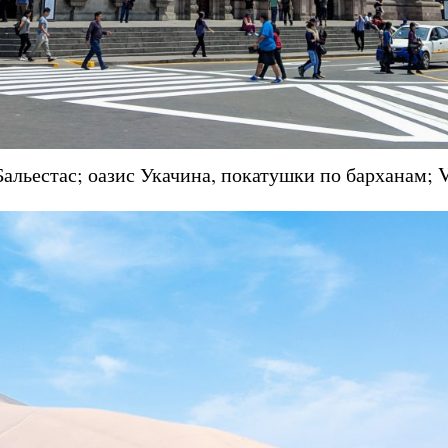
Бальестас; оазис Укачина, покатушки по барханам; V