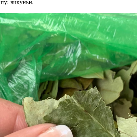
пу; викуньи.