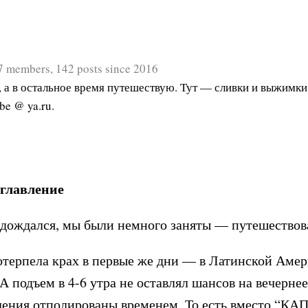
7 members, 142 posts since 2016
 а в остальное время путешествую. Тут — сливки и выжимки
e @ ya.ru.
оглавление
 дождался, мы были немного заняты — путешествова
отерпела крах в первые же дни — в Латинской Амери
 А подъем в 4-6 утра не оставлял шансов на вечернее
атления отполированы временем. То есть вместо 