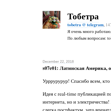
Тобетра
tobetra @ telegram
,
14
Я очень много работаю,
По любым вопросам: tob
December 22, 2018
s07e01: Латинская Америка, 
Урррурурур! Спасибо всем, кто
Идея с real-time публикацией п
интернета, но и электричества!
слегка постфактум, зато впеч